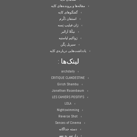
مقاله‌ها و پرونده‌های کایه
گفتگوهای کایه
استفان دُلُرم
ژان فیلیپ تِسه
نیکُلا اَزالبر
ژواکیم لپاستیه
سیریل بِگَن
یادداشت‌هایی درباره‌ی کایه
لینک‌ها :
archdaily
CRITIQUE CLANDESTINE
Girish Shambu
Jonathan Rosenbaum
LES CAHIERS POSITIFS
LOLA
Nightswimming
Reverse Shot
Senses of Cinema
دسته جداگانه
راز سر به مهر