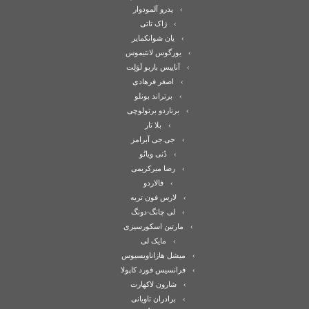
پدرو آلمودوار
ژاک تاتی
یان شوانکمایر
یورگوس لانتیموس
آناییس باربو لَوَلِت
اصغر فرهادی
برتراند بونلو
برناردو برتولوچی
بلا تار
جی.جی آبرامز
دُنی ویانُو
رضا میرکریمی
فالاردو
لارس فون تریه
لی چانگ-دونگ
مارتین اسکورسیزی
مایک لی
میشل هازاناویسیوس
فرانسیس فورد کاپولا
شارون لاکهارت
برادران تاویانی