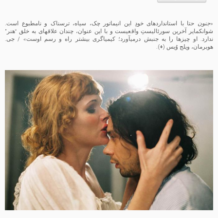
«
جنون
حتا با استانداردهای خودِ این انیماتور چک، سیاه، ترسناک و نامطبوع است.
شوانکمایر آخرین سورئالیستِ واقعی­ست و با این عنوان، چندان علاقه­ای به خلق “هنر”
ندارد. او چیزها را به جنبش درمی­آورد؛ کیمیاگری بیشتر راه­ و رسم اوست» / جی.
هوبرمان، ویلج وُیس (
+
).