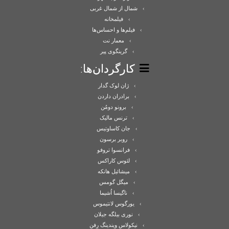
شمال از شمال غربی
فیلمخانه
فیلم‌ها و احساس‌ها
معمار نت
گرینگوی پیر
کارگردان‌ها:
ژان لوک گدار
برادران داردن
برونو دومُن
ترنس مالیک
جان کاساوتیس
روبر برسون
فرانسوا تروفو
لئوس کاراکس
میشائیل هانکه
میگل گومس
ناگیسا اُشیما
یورگوس لانتیموس
نوری بیلگه جیلان
نیکولاس ویندینگ رِفن