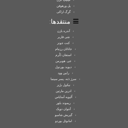
پل ورهوفن
گرِگ اراکی
منتقدها:
آندره بازن
مَنی فاربر
کنت جونز
جاناتان رزنبام
استفان دُلُرم
جی. هوبرمن
دیوید بوردول
رابین وود
سرژ دَنه، پسر سینما
نیکول برُنِز
ادرین مارتین
اُلیویه آسایاس
ریموند بلور
آنتوان دوبِک
گیریش شامبو
امانوئل بوردو