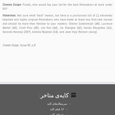
Cinema Scope:
Finally, who would top your list for the best filmmakers at work under
50?
Hoberman:
Not sure what “best” means, but here is a provisional list of 11 extremely
talented and highly original filmmakers who have made at least two first-rate movies
and should be more than familiar to your readers: Steven Soderbergh (48), Lucrecia
Martel (46), Cristi Puiu (45), Jim finn (44), Jia Zhangke (42), Carlos Reygadas (41),
Gerardo Naranjo (39?), Andrew Bujalski (34), and Jean Vigo (forever young).
Cineam Scope, Issue 50, p.9
کایه‌ی متاخر:
سرمقاله‌های کایه
10 فیلم کایه
نقدهای کایه