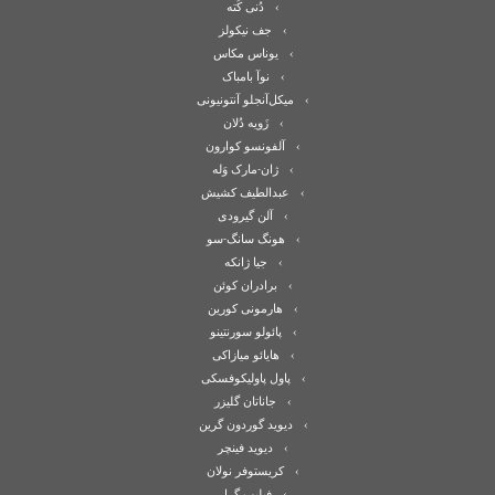
دُنی کُته
جف نیکولز
یوناس مکاس
نوآ بامباک
میکل‌آنجلو آنتونیونی
زَویه دُلان
آلفونسو کوارون
ژان-مارک وَله
عبدالطیف کشیش
آلن گیرودی
هونگ سانگ-سو
جیا ژانکه
برادران کوئن
هارمونی کورین
پائولو سورنتینو
هایائو میازاکی
پاول پاولیکوفسکی
جاناتان گلیزر
دیوید گوردون گرین
دیوید فینچر
کریستوفر نولان
فیلیپ گرل