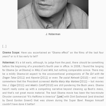
J. Hoberman
[…]
Cinema Scope:
Have you ascertained an “Obama effect” on the films of the last four
years? or is it too early to tell?
Hoberman:
It’s a bit early, although, to judge from the past, there should be something
before the beginning of a president’s fourth year in office. In 2008, I found the longing
for Obama (or
an
Obama) in
WALL-E
and
Milk
, but nothing comparable scince. There may
be a mildly Obama-ist aspect to the unconventional protagonists of
The Girl with the
Dragon Tatoo
(2011) and
Haywire
(2011) or even
The social Network
(2010) – and I read
somewhere thet the President screened
Martha Marcy May Marlene
(2011) – but movies
like
J. Edgar
(2011) and
Meek’s Cutoff
(2010) are still pondering the Bush years. Obama
hasn’t really come up with a compelling narrative beyond cleaning up Bush’s mess,
and that’s not great movie material. The best Obama movie has been the two-minute
Chrysler commercial “It’s Halftime in America” [
Link
] with Clint Eastwood (and directed
by David Gordon Green!) that was shown during the Super Bowl. Reagan himself
couldn’t have done it better!