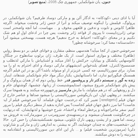
جنون
، یان شوانکمایر، جمهوری چک 2005، (
منبع تصویر
)
آیا با ادای دینی «کودکانه» به ادگار آلن پو و مارکی دوساد طرفیم؟ یان شوانکمایر، در
پرولوگ، فیلمش را این­گونه توصیف می­کند و آن­را از جنس ژانر وحشت می­خواند. اگرچه
ظاهرا کابوس و تابوت و تدفین و قلعه­ی مخوف و … مهیاست، اما آن­چه واضح­تر است
نوعی ژانرزدایی­ست تا پیروی از قواعد ژانر وحشت. پس چرا در ادعای اولِ او هم شک
نکنیم و در معنای «کودکانه» احتیاط به خرج ندهیم؟ هرچه هست، به­سختی می­شود آن­را
«خام­دستانه» معنا کرد؛ سرخوشانه چطور؟
سرخوشیِ
جنون
از کجا می­آید؟ هندسه­ی منظم، متقارن و خوانای فیلم، بر دو بسطِ رواییِ
(ظاهرا) مختلف و موازی استوار است. از یک طرف، ژان برلوتِ ساده­لوح در چنگالِ
کابوس­هایی یک­شکل و بی­پایان، حرکتش را آغاز می­کند و آشنایی­اش با مارکیِ لذت­طلب و
ضدمسیح/کنترل، فضای بلندخوانیِ اندیشه­های مارکی دوساد و ادای احترام به او را می­
سازد. برای سوررئالیسم، چه کسی عزیزتر از او می­تواند باشد؟ آلن پو در این فیلم اگرچه
هم­سنگِ فیگوراتیو ندارد، اما داستان­هایش، یک­بارِ دیگر مواد خامِ شوانکمایر شده­اند، این­بار:
زنده به گور
و
سیستم دکتر تار و پروفسور فدر
. خط رواییِ دوم که از همان پرولوگ و از
پیشِ پایِ شوانکمایر شروع می­شود، استاپ­موشنی­ست از زبان­ها، چشم­ها، گوشت­های خام و
دل و روده­هایی که در هم می­لولند، با مارشِ
مارسی­یز
ورجه­وورجه می­کنند و به همه­جا سرک
می­کشند. در وهله­ی اول، این بازیگوشیِ سوررئالیستی را می­شود صداها و عناصر خارج از
جهان فیلم [
nondiegetic
] تعبیر کرد که درخدمت جهانِ فیلم­اند. آیا سرخوشیِ فیلم از این­
جاست؟ اما مرز دقیقِ جهانِ فیلم کجاست؟ پس اجازه بدهید از منظر دیگری فیلم را مرور
کنیم: سفر ماجراجویانه و پرخطرِ امعاء و احشاء، شرحِ خوشی­ها و لذت­های­شان، که درنهایت
در چرخ­گوشت هم­سان می­شوند و دربسته­بندیِ تمیزومرتب در سوپرمارکت به فروش می­
رسند، اما هنوز و از پشتِ رویه­ی نازکِ نایلونی، می­شود نفس­کشیدن­شان را حس کرد. حالا
این «شخصیت»های نه چندان خوشایند، اگر نه بیشتر، به اندازه­ی ژان و مارکی و شارلوتِ
دل­ربا (مرموزترین شخصیت فیلم) و … بارِ این ادای دین سوررئالیستی و انتقادنامه به
مدرنیته را به دوش می­کشند.