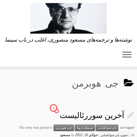
نوشته‌ها و ترجمه‌های مسعود منصوری، اغلب در باب سینما
جی. هوبرمن
9
آخرین سوررئالیست
This entry was posted in
and tagged
یان شوانکمایر
سینمای اروپا
جی. هوبرمن
on
جولای 16, 2012
by
مسعود
جنون، یان شوانکمایر