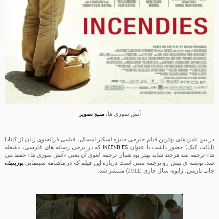
آتش سوزی ها،
منبع تصویر
در بین نامزدهای بهترین فیلم خارجی جایزه اسکار امسال، فیلمی فرانسوی زبان از کانادا
(ایالت کبک) حضور داشت با عنوان
INCENDIES
که در برخی رسانه های فارسی، «شعله
ها» ترجمه شد هرچند شاید بهتر بود همان ترجمه لغوی آن یعنی «آتش سوزی ها» حفظ می
شد. نوشته ی پیش رو ترجمه متنی است درباره این فیلم که در ماهنامه سینمایی
پوزیتیف
چاپ پاریس، ژانویه سال جاری (2011) منتشر شد.