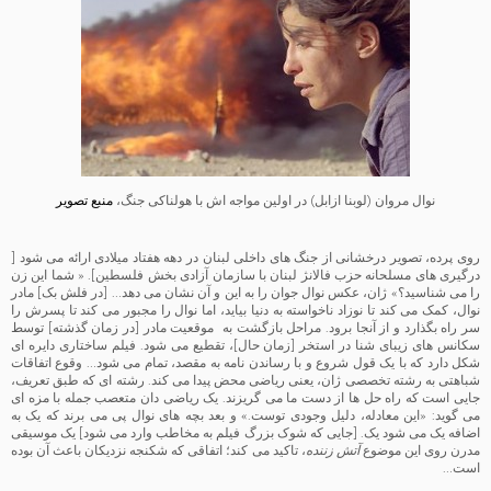
نوال مروان (لوبنا ازابل) در اولین مواجه اش با هولناکی جنگ،
منبع تصویر
روی پرده، تصویر درخشانی از جنگ های داخلی لبنان در دهه هفتاد میلادی ارائه می شود [
درگیری های مسلحانه حزب فالانژ لبنان با سازمان آزادی بخش فلسطین]. « شما این زن
را می شناسید؟» ژان، عکس نوال جوان را به این و آن نشان می دهد… [در فلش بک] مادر
نوال، کمک می کند تا نوزاد ناخواسته به دنیا بیاید، اما نوال را مجبور می کند تا پسرش را
سر راه بگذارد و از آنجا برود. مراحل بازگشت به موقعیت مادر [در زمان گذشته] توسط
سکانس های زیبای شنا در استخر [زمان حال]، تقطیع می شود. فیلم ساختاری دایره ای
شکل دارد که با یک قول شروع و با رساندن نامه به مقصد، تمام می شود… وقوع اتفاقات
شباهتی به رشته تخصصی ژان، یعنی ریاضی محض پیدا می کند. رشته ای که طبق تعریف،
جایی است که راه حل ها از دست ما می گریزند. یک ریاضی دان متعصب جمله با مزه ای
می گوید: «این معادله، دلیل وجودی توست.» و بعد بچه های نوال پی می برند که یک به
اضافه یک می شود یک. [جایی که شوک بزرگ فیلم به مخاطب وارد می شود] یک موسیقی
مدرن روی این موضوع
آتش زننده
، تاکید می کند؛ اتفاقی که شکنجه نزدیکان باعث آن بوده
است…