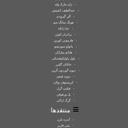
ژان-مارک وَله
عبدالطیف کشیش
آلن گیرودی
هونگ سانگ-سو
جیا ژانکه
برادران کوئن
هارمونی کورین
پائولو سورنتینو
هایائو میازاکی
پاول پاولیکوفسکی
جاناتان گلیزر
دیوید گوردون گرین
دیوید فینچر
کریستوفر نولان
فیلیپ گرل
پل ورهوفن
گرِگ اراکی
منتقدها:
آندره بازن
مَنی فاربر