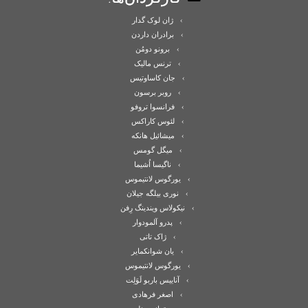
ژان لوک گدار
برادران داردن
برونو دومُن
ترنس مالیک
جان کاساوتیس
روبر برسون
فرانسوا تروفو
لئوس کاراکس
میشائیل هانکه
میگل گومس
ناگیسا اُشیما
یورگوس لانتیموس
نوری بیلگه جیلان
نیکولاس ویندینگ رِفن
پدرو آلمودوار
ژاک تاتی
یان شوانکمایر
یورگوس لانتیموس
آناییس باربو لَوَلِت
اصغر فرهادی