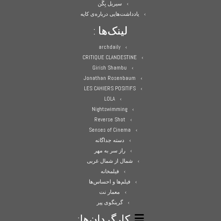
سیریل بِگَن
یادداشت‌هایی درباره‌ی کایه
لینک‌ها :
archdaily
CRITIQUE CLANDESTINE
Girish Shambu
Jonathan Rosenbaum
LES CAHIERS POSITIFS
LOLA
Nightswimming
Reverse Shot
Senses of Cinema
دسته جداگانه
راز سر به مهر
شمال از شمال غربی
فیلمخانه
فیلم‌ها و احساس‌ها
معمار نت
گرینگوی پیر
کارگردان‌ها: