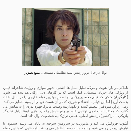
نوال در حال ترور رییس شبه نظامیان مسیحی،
منبع تصویر
تاملاتی در باره هویت و مرگ، تقابل نسل ها، آشتی، تدوین موازی و روایت شاعرانه فیلم،
از ویژگی های جریان سینمایی کبک است که در کارهای دنی ارکان هم دیده می شود.
[کارگردان کبکی که فیلم
حمله بربرها
ی او اسکار بهترین فیلم خارجی را در سال 2004
بدست آورد] اما این فیلم با اعتقاد و شوری که در آن هست خود را از بقیه متمایز می کند.
رمی ژیرار، سردفتر [تنظیم کننده و نگهدارنده وصیت مادر]، چهره پدری را به نمایش می
گذارد که معتقد است آدمی توانایی غلبه بر رنج هایش را دارد. بازی لوبنا ازابل (بازیگر
بلژیکی – مراکشی) در نقش اصلی، عمقی تراژیک به شخصیت نوال داده است.
آشوب فروکش می کند و ماموریت در سرزمین سوخته به پایان می رسد. سیمون با
تبارش رو در رو می شود و نامه ها به دست اهلش می رسند. نامه هایی که با این جمله