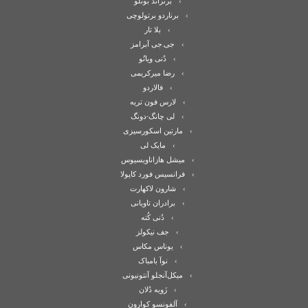
برتراند بونلو
برناردو برتولوچی
بلا تار
جی.جی آبرامز
دُنی ویانُو
رضا میرکریمی
فالاردو
لارس فون تریه
لی چانگ-دونگ
مارتین اسکورسیزی
مایک لی
میشل هازاناویسیوس
فرانسیس فورد کاپولا
شارون لاکهارت
برادران تاویانی
دُنی کُته
جف نیکولز
یوناس مکاس
نوآ بامباک
میکل‌آنجلو آنتونیونی
زَویه دُلان
آلفونسو کوارون