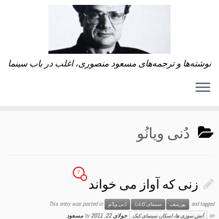
نوشته‌ها و ترجمه‌های مسعود منصوری، اغلب در باب سینما
دُنی ویانُو
7
زنی که آواز می خواند
This entry was posted in
and tagged
پوزیتیف
سینمای کانادا
دُنی ویانُو
on
جولای 22, 2011
by
مسعود
آتش سوزی ها، اسکار، سینمای کبک