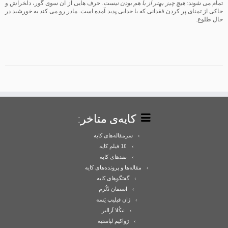
تمام می شوند:
هیچ چیز بهتر از با هم بودن نیست
. حرف هایی از آن سوی گور، دلخراش و
حاکی از تمنای پر کردن فقدانی که با جدایی پدید آمده است. مادر رو می کند به خورشید در
حال طلوع.
کایه‌ی متاخر:
سرمقاله‌های کایه
10 فیلم کایه
نقدهای کایه
مقاله‌ها و پرونده‌های کایه
گفتگوهای کایه
استفان دُلُرم
ژان فیلیپ تِسه
نیکُلا اَزالبر
ژواکیم لپاستیه