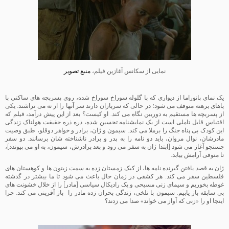
نمایی از سکانس آغازین فیلم،
منبع تصویر
یک نمای پانوراما از دیواری که با گلوله سوراخ سوراخ شده، روی پسربچه های ساکتی با
پاهای برهنه متوقف می شود؛ در حالی که سربازان دارند سر آنها را از ته می تراشند. یکی
از پسربچه ها مستقیم به دوربین نگاه می کند. او کیست؟ بعد از این پیش درآمد، فیلم که
اقتباس قابل تاملی است از یک نمایشنامه تحسین شده، ذره ذره حقیقت هولناک زندگی
این کودک بی پناه جنگ را برملا می کند. سیمون و ژان، برادر و خواهر دوقلو، طبق وصیت
مادرشان، نوال مروان، باید دو نامه را به پدر و برادر ناشناخته شان برسانند. دو سفر
جستجو آغاز می شود [ابتدا ژان به سفر می رود و بعد برادرش، سیمون
،
به او می پیوندد]،
تا متوفی آرامش بیابد.
ژان به قصد یافتن گیرنده نامه ها، از کبک زمستان زده به سمت زیتون ها و کوهستان های
فلسطین سفر می کند. هر کشفی در زمان حال باعث می شود تا ما بیشتر در گذشته
غوطه بخوریم و سیمای زنی مسیحی و یک رادیکال سیاسی [مادر] را از خلال خشونت های
بی سابقه باز یابیم. سیمون با تلخی، زندگی بحران زده مادر را باز آفرینی می کند. چرا
اینجا او را «زنی که آواز می خواند» صدا می زدند؟