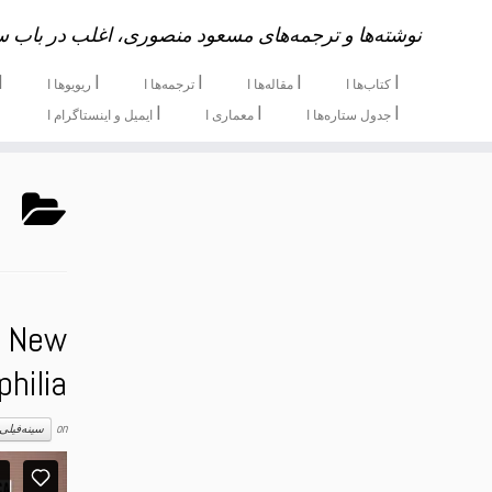
نوشته‌ها و ترجمه‌های مسعود منصوری، اغلب در باب س
ا
ا
ا
ا
ا
کتاب‌ها ا
مقاله‌ها ا
ترجمه‌ها ا
ریویوها ا
ا
ا
ا
جدول ستاره‌ها ا
معماری ا
ایمیل و اینستاگرام ا
ج
n New
philia
on
سینه‌فیلی