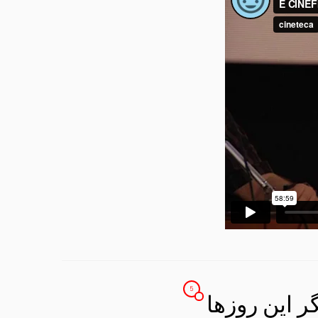
5
ِ این روزها