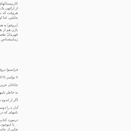
کارت­پستال­ها
از ارائه­ی ی
هروقت که نام
چاپلین، اما او
[تروفو] به هم
بازَن هم از ه
قهرمانْ طعم­
زیبایی­شناسِ 
فرانسوا تروفو
9 نوامبر 1976
جاناتان عزیز
به خاطر نامه
اگر از اندوهِ
اَدل ه
را دوست 
نامه­ای که د
درمورد کتابِ
… با این­وجود
جایی از جانب 