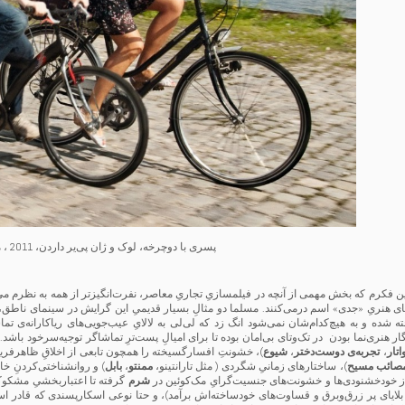
پسری با دوچرخه، لوک و ژان پی‌یر داردن، 2011 ، منبع تصویر:
این فکرم که بخش مهمی از آنچه در فیلمسازیِ تجاریِ معاصر، نفرت‌انگیزتر از همه به نظرم م
ای هنریِ «جدی» اسم درمی‌کنند. مسلما دو مثالِ بسیار قدیمیِ این گرایش در سینمای ناطق،
ه شده و به هیچ‌کدام‌شان نمی‌شود انگ زد که لی‌لی به لالایِ عیب‌جویی‌های ریاکارانه‌ی تماشا
ار هنری‌نما بودن در تک‌وتای بی‌امان بوده تا برای امیالِ پست‌ترِ تماشاگر توجیه‌سرخود باشد
اتار
،
تجربه‌ی دوست‌دختر
،
شیوع
)، خشونتِ افسارگسیخته را همچون تابعی از اخلاقِ ظاهرفریب
صائب مسیح
)، ساختارهای زمانیِ شگردی ( مثل تارانتینو،
ممنتو
،
بابل
) و روانشناختی‌کردنِ خا
از خودخشنودی‌ها و خشونت‌های جنسیت‌گرایِ مک‌کوئین در
شرم
گرفته تا اعتباربخشیِ مشکوک 
 بلایای پر زرق‌وبرق و قساوت‌های خودساخته‌اش برآمد)، و حتا نوعی اسکارپسندی که قادر 