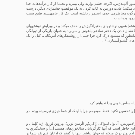
ر آلمِندرُس، اگرچه چشم نوازند ولی بیمزه و نخ­نما از کار درآمده­اند. جدا
اد می­کند؛ عادت دوربین به کات کردن به یک موقعیتِ چشم­رُبای دیگر، درست
 هرگونه مخاطره­ی جدی، استمرار داشته است. یک کار عامه­پسند طبق سنت
ررو بوده است.
ته) همه­ی نوشته­های بحث­برانگیزش را حذف می­کند و در ویرایشِ نوشته­های
 با نشان دادن یک دختر ساده­ی باهوش و سربراه به عنوان بازیگر، از دیوانگیِ
همان­طور که می­شود درک کرد چرا خیلی از روشنفکرهای آمریکایی، کیل را یک
 های کُشت­وکُشتاری
[4]
.
 احساس خوبی پیدا نخواهم کرد.
 را تحسین نکنید. فقط نمی­فهمم چرا با این­که از شما چیزی نپرسیده بودم، در
 لاموریس، آناتول لیتواک، ژاک بِکِر (آرسن لوپن)، مِروین لوروا، رُنه کلِمان و
به این خاطر است که آنها کارگردانان سالخورده­ای هستند […] و سختگیریِ بی­
آدم بهتر درک می­کند که جوان نباشد. این­ها را گفتم که اذعان کنم نقد شما بر