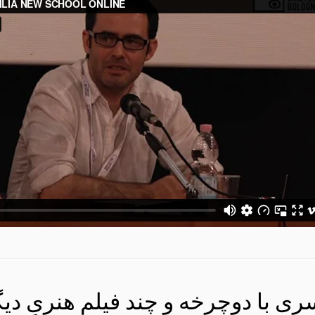
ری با دوچرخه و چند فیلم هنریِ دیگر