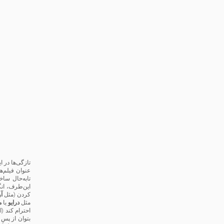
تازگی‌ها در 
عنوان فیلم‌ه
تابه‌حال ساخت
این‌طرف، انگ
کردن (مثل
آو
مثل
درایو
یا
م
احترام کند (
بتوان از پسِ