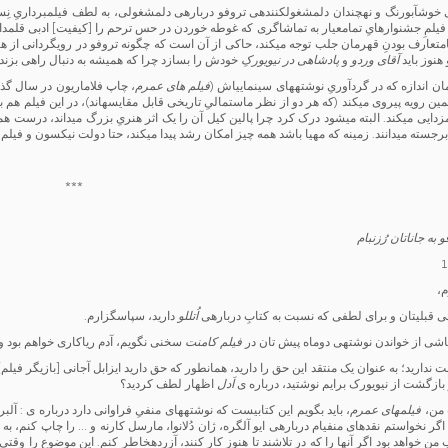
ی خوش­آب­ورنگ و نه­چندان دلمشغولکننده­ی تروفو درباره­ی دلمشغولی، به لطف فیلمبرداریِ نِستو
ک فیلمِ جشنواره­ایِ تمام­عیار به تماشاگری که غوطه خوردن در حس ترحم را [کیفیت] ادبی قلمد
تعارف بودنِ قهرمان جلب توجه می­کند، حاکی از آن است که چگونه تروفو در رویگردانی از
 هنوز باید
آقای وردو
و
پادشاهی در نیویورکِ
خودش را بسازد چرا که همیشه به دنبال راهی بزن­د
ان اندازه که در گرد­آوریِ نوشته­های سینمایی­اش (
فیلم های عمرم
، چاپ فلاماریون در سال گذش
مین رویه پیروی می­کند (که هر دو از نظر ماست­مالیِ تاریخی قابل مقایسه­اند)، در این فیلم هم
زدایی می­کند. البته می­شود درک کرد چرا پالین کیل آن را یک اثر هنریِ بزرگ می­داند، درست 
برجسته می­دانند. زمینه که مهیا باشد همه چیز امکان رشد پیدا می­کند، حتا دولت نیکسون و فیلم
***
 به جاناتان رُزنبام
م،
­ی قبلی­تان و برای لطفی که نسبت به کتابِ درباره­ی
اُتللو
دارید، سپاسگزارم.
 ناشی از خواندن نوشته­ی دوماه ­پیش­ تان در
فیلم کامنت
سخنی نگویم، آدم ریاکاری خواهم بود و
ندارید؛ به عنوان یک منتقد این حق را دارید، همان­طور که حق دارید ایزابل آجانی [بازیگر فیلم]
ر بازگشت از نیویورک برایم نوشتید، درباره ی
اَدل
اظهار لطف کردید؟
 من،
فیلم­های عمرم
، باید بگویم این کتابی­ست که نوشته­های منفیِ فراوانی دارد درباره ی : آلبر
، اگر نخواستم نقدهای منفی­ام درباره­ی ایو آلگره، ژان دُلانوا، مارسل کارنه و … را چاپ کنم، 
من خواهد بود اگر آنها را که در تلاشند تا هنوز کار کنند، آزرده­خاطر کنم. این موضوع را وقتی 