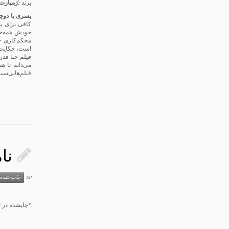
بزند (
رَمپارت
پسری با دوچ
کافی برای بر
خودش همه‌ج
محکم‌کاری –
فیلم حتا قدر
می‌دانم تا ه
فیلم‌هایی‌ست 
نا
on
چاپ شده‌
*چاپ­شده در 