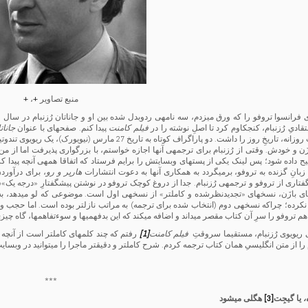
منبع تصاویر
+
،
+
نتقادیِ رُزنبام، کنجکاوم کرد تا اصلِ نوشته را در
فیلم کامنت
پیدا کنم. صفحه­ای با عنوان
جانات
ریخِ روز را داشت. دو پاراگراف کوتاه به تاریخ 27 مارس (نیویورک)، یک ریویوی تندوتیز بود علیه فیلم
زَن و خودش. وقتی از رُزنبام برای ترجمه­ی آنها اجازه خواستم، با بزرگواری پذیرفت اما از 
ح داده شود؛ پس لینک یکی از پست­های وب­سایتش را برایم فرستاد که اتفاقا همه­ی آنچه پیدا ک
زبانِ گزنده به تروفو، برمی­گردد به همکاری آن­ها به دعوت انتشارات
هارپر و رو
، برای درآور
گفتاری از تروفو و ترجمه­ی رُزنبام. جدا از دروغ کوچک تروفو در نوشتن پیشگفتارِ «درجه یک»ش، 
ای بازَن، نسخه­ای «تجدیدنظرشده و کامل­تر» از نسخه­ی اول است. موضوعی که لو می­دهد، به ت
 نکرده؛ چراکه نسخه­ی دوم (انتخاب شده برای ترجمه) به مراتب نازل­تر بوده است. اما حجب و ح
تروفو را سرِ آن کتاب مقصر می­داند و اضافه می­کند که این بدفهمی­ها و سوءتفاهم­ها، گاه چیزی را
 ریویوی رُزنبام، مستقیما سروقتِ
فیلم کامنت
[1]
رفتم که چند کلمه­ای کامل­تر است از آنچه 
م را از متن انگلیسیِ همان کتاب ترجمه کردم. شرح کامل­تر و دقیق­تر ماجرا را می­توانید در وب­سایت 
***
،
یا گیجِت
[3]
هگلی می­شود