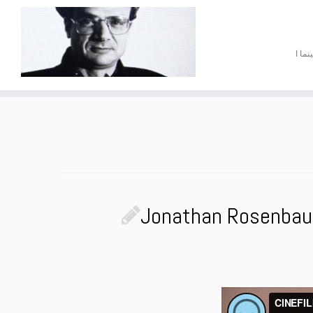
نما ا
Jonathan Rosenbaum