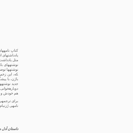
یادداشت­های ا
مثل یادداشت روزانه، تا
نوشته­های با
نوشته­ها توضی
که، این زخم 
بازَن، با پیش
جدید نوشته­ه
دوباره­خوانی
هم خودش و هم 
برای ترجمه­ی
نامه­ی رُزنبا
داستان اَدل ه