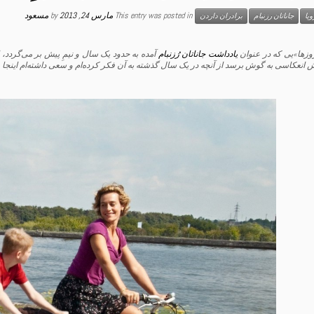
This entry was posted in
مارس 24, 2013
by
مسعود
پا
جاناتان رزنبام
برادران داردن
وزها»یی که در عنوان
یادداشت جاناتان رُزنبام
آمده به حدود یک سال و نیمِ پیش بر می‌گردد، 
ش انعکاسی به گوش برسد از آنچه در یک سال گذشته به آن فکر کرده‌ام و سعی داشته‌ام اینجا