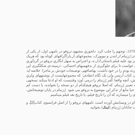
کتابِ نامه­های فرانسوا تروفو را که ورق می­زدم، سه نامه­ی ردوبدل شده بین او و جاناتان رُزنبام در سال 1976، توجهم را جلب کرد. دلخوریِ مشهود تروفو در نامه­ی اول، از یکی از
ان رُزنبام از لندن و نیویورک
، مجموعه­ای از پاراگراف­های کوتاه بود که هریک
داستان اَدل ه
، و اعتراض به سهل انگاریِ تروفو در گردآوریِ
من خواست تا برای جلوگیری از بدفهمی­های احتمالی، «زمینه»ی شکل­گیری این
رده بودم را در خود داشت، به­اضافه­ی توضیحات خودش بر ماجرا. خلاصه این­
دن کتاب
اُرسن ولز، یک نگاه انتقادی؛
که مجموعه­ای­ست از نوشته­های ولزیِ
آنچه واقعا کُفر رُزنبام را در­می آورَد وقتی­ست که او ادعا می­کند نسخه­ی
عبیر رُزنبام، که اصلا تروفو هیچ­کدام از دو نسخه را نخوانده، یا دست کم
یا مانع از تذکر این موضوع به تروفو می شود. رُزنبام در پایان توضیحاتش،
 می­سازند که آن را تاریخ فیلم، یا تاریخ نقد فیلم می­نامیم.
او در وب­سایتش آورده است. نامه­های تروفو را از اصلِ فرانسوی کتاب
[2]
، و
جاناتان رُزنبام (
لینک
) بخوانید.