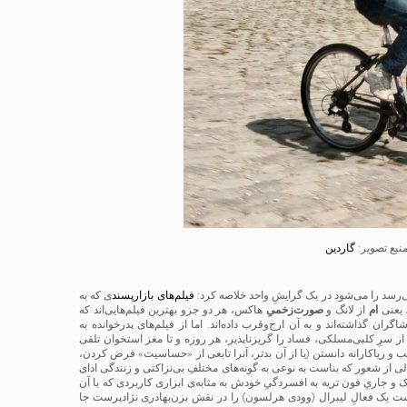
گاردین
ی‌رسد را می‌شود در یک گرایشِ واحد خلاصه کرد:
فیلم‌های بازارپسند
ی که به
 یعنی
ام
از لانگ و
صورت‌زخمیِ
هاکس، هر دو جزو بهترین فیلم‌هایی‌اند که
گران گذاشته‌اند و به آن ارج‌وقرب داده‌اند. اما از فیلم‌های پدرخوانده به
. از سرِ کلبی‌مسلکی، فساد را گریزناپذیر، هر روزه و تا مغز استخوان تلقی
 و ریاکارانه دانستن (یا از آن بدتر، آنرا تابعی از «حساسیت» فرض کردن،
لی از شعور که بناست به نوعی به گونه‌های مختلفِ بی‌نزاکتی و زنندگی ادای
و جاریِ فون تریه به افسردگیِ خودش به مثابه‌ی ابزاری کاربردی که با آن
است یک فعالِ لیبرال (وودی هرلسون) را در نقش بزن‌بهادری نژادپرست جا