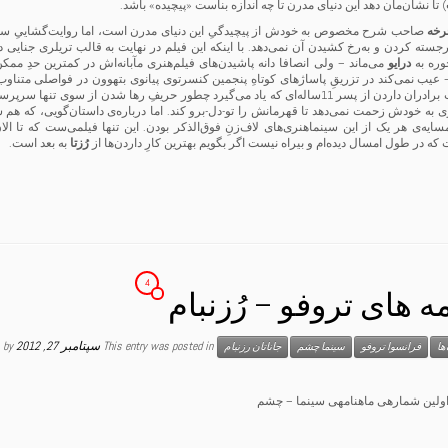
) تا نشان‌مان دهد این دنیای مدرن تا چه اندازه بناست «پیچیده» باشد.
رخه
جسته کردن و به‌رخ کشیدن آن نمی‌دهد. با اینکه این فیلم در نهایت به قالب تریلری جنایی 
وره به
درایو
می‌ماند – ولی انصافا دانه پاشیدن‌های فیلم‌هنری مآبانه‌اش در کمترین حدِ ممک
 عیب نمی‌کند در تزریقِ پاساژهای کوتاهِ پنجمین کنسرتوی پیانوی بتهوون در فواصلی مت
است، حکایت برادران داردن از پسر 11ساله‌ای که یاد می‌گیرد چطور حریفِ رها شد
ی به خودش زحمت نمی‌دهد تا قهرمانش را تو-دل-برو کند. اما درباره‌ی داستان‌گویی، که 
مسایه‌ی هر یک از این سینماهنری‌های لاف‌زنِ فوق‌الذکر بودن. این تنها فیلمی‌ست که تا ال
که در طول امسال دیده‌ام و بیراه نیست اگر بگویم بهترین کارِ داردن‌ها از
رُزتا
به بعد است.
4
مه های تروفو – رُزنبام
This entry was posted in
سپتامبر 27, 2012
by
ها
فرانسوا تروفو
سینما چشم
جاناتان رزنبام
اولین شماره­ی ماهنامه­ی سینما – چشم