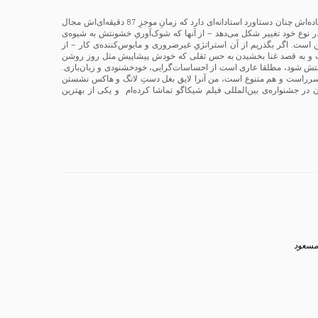
صاحب شرح مخصوص به خودش از پیچیدگیِ این دنیای مدرن است، اما روایت‌گشاییِ ساده‌اش چنان دستاورد استادانه‌ای دارد که زمانِ موجزِ 87 دقیقه‌ای‌اش مجال
در نوع خود تغییر شکل می‌دهد – از آنها که شوک‌آوریِ خشونتش به شیوه‌ی
ن است. اگر بگذریم از آن استراتژیِ غیرضروری و مایوس‌کننده‌ی کار – از
ناوب و به قصد غنا بخشیدن به حس ثقلی که خودش پیشاپیش مثل روز روشن
ن از سوی تنها سرپرستش شود، مطلقا عاری است از احساسات‌گرایی، خودخشنودی و زبان‌بازی.
هم سرراست و هم متنوع است، من آنرا لایق بغل دستِ لانگ و هاکس نشستن
ان در جشنواره‌ی بین‌المللی فیلم شیکاگو تماشا کرده‌ام و یکی از بهترین
مسعود