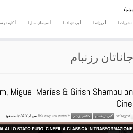
ینما
ا
ا
ا
ا
نشریات ا
روزانه ا
پی.دی.اف‌ ا
سینمای سال ا
کایه دو سی
اناتان رزنبام
, Miguel Marías & Girish Shambu o
Cine
and tagged
This entry was posted in
می 8, 2014
by
مسعود
گیریش شامبو
جاناتان رزنبام