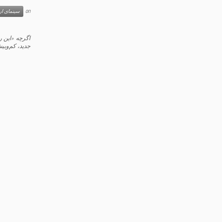
on
سینمای ارو
اگرچه «این ر
جدید، کم‌وبی