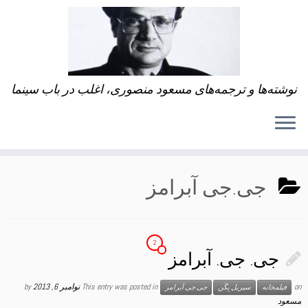
نوشته‌ها و ترجمه‌های مسعود منصوری، اغلب در باب سینما
جی.جی آبرامز
2
جی. جی. آبرامز
on
This entry was posted in
نوامبر 6, 2013
by
فیلمخانه
سیریل بِگَن
جی.جی آبرامز
مسعود