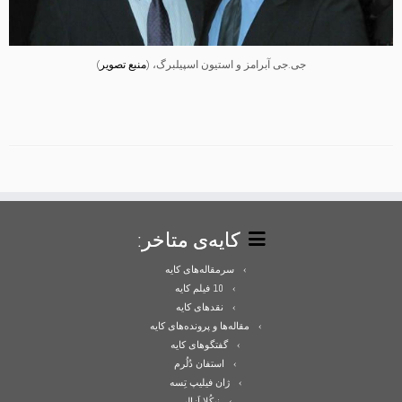
جی.جی آبرامز و استیون اسپیلبرگ، (
منبع تصویر
)
کایه‌ی متاخر:
سرمقاله‌های کایه
10 فیلم کایه
نقدهای کایه
مقاله‌ها و پرونده‌های کایه
گفتگوهای کایه
استفان دُلُرم
ژان فیلیپ تِسه
نیکُلا اَزالبر