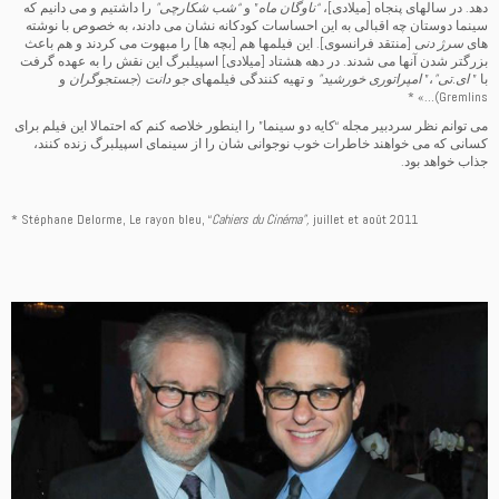
دهد. در سالهای پنجاه [میلادی]،
“ناوگان ماه
” و
“شب شکارچی”
را داشتیم و می دانیم که
سینما دوستان چه اقبالی به این احساسات کودکانه نشان می دادند، به خصوص با نوشته
های
سرژ دنی
[منتقد فرانسوی]. این فیلمها هم [بچه ها] را مبهوت می کردند و هم باعث
بزرگتر شدن آنها می شدند. در دهه هشتاد [میلادی] اسپیلبرگ این نقش را به عهده گرفت
با ”
ای.تی”
،”
امپراتوری خورشید”
و تهیه کنندگی فیلمهای
جو دانت
(
جستجوگران
و
Gremlins)…» *
می توانم نظر سردبیر مجله “کایه دو سینما” را اینطور خلاصه کنم که احتمالا این فیلم برای
کسانی که می خواهند خاطرات خوب نوجوانی شان را از سینمای اسپیلبرگ زنده کنند،
جذاب خواهد بود.
* Stéphane Delorme, Le rayon bleu, “
Cahiers du Cinéma”,
juillet et août 2011