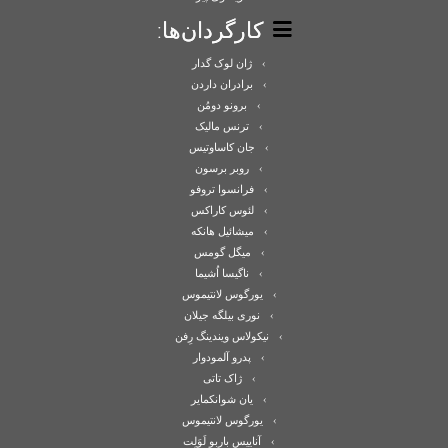
کارگردان‌ها:
ژان لوک گدار
برادران داردن
برونو دومُن
ترنس مالیک
جان کاساوتیس
روبر برسون
فرانسوا تروفو
لئوس کاراکس
میشائیل هانکه
میگل گومس
ناگیسا اُشیما
یورگوس لانتیموس
نوری بیلگه جیلان
نیکولاس ویندینگ رِفن
پدرو آلمودوار
ژاک تاتی
یان شوانکمایر
یورگوس لانتیموس
آناییس باربو لَوَلِت