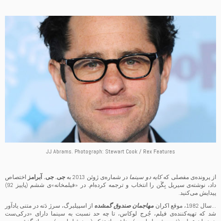
JJ Abrams. Photograph: Stewart Cook / Rex Features
از پرونده‌ی مفصلی که
کایه دو سینما
در شماره‌ی ژوئن 2013 به
جی. جی. آبرامز
اختصاص
داد، نوشته‌ی سیریل بِگَن را انتخاب و ترجمه کرده‌ام. در «فیلمخانه‌»ی ششم (پاییز 92)
پیدایش می‌کنید.
…سال 1982، موقع اکران
مهاجمان صندوق گمشده
از اسپیلبرگ، سرژ دَنه در متنی یادآور
شد که تهیه‌کننده‌ی فیلم، جُرج لوکاس، تا چه حد نسبت به سینما دارای «درکی‌ست