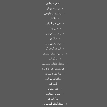
اصغر فرهادی
برتراند بونلو
برناردو برتولوچی
بلا تار
جی.جی آبرامز
دُنی ویانُو
رضا میرکریمی
فالاردو
لارس فون تریه
لی چانگ-دونگ
مارتین اسکورسیزی
مایک لی
میشل هازاناویسیوس
فرانسیس فورد کاپولا
شارون لاکهارت
برادران تاویانی
دُنی کُته
جف نیکولز
یوناس مکاس
نوآ بامباک
میکل‌آنجلو آنتونیونی