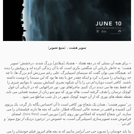
سوپر هشت
، (
منبع تصویر
)
« برای همه آن نسلی که در دهه هفتاد – هشتاد [میلادی] بزرگ شدند، درخشش
“سوپر
هشت”
به خاطر بازیابی آن شگفتی بکری است که با آن زندگی کرده اند و رویایش را دیده
اند. هیچگاه نمی توان گفت که سینمای اسپیلبرگ، علی رغم سرزنش آدم بزرگ ها، تا چه
حد رویایمان را سیراب کرد و اینکه چقدر حق با بچه ها بود که این سینما را دوست داشته
باشند. کافی است دوباره
ای.تی
را با آن شکوه بصری کمیابش ببینیم، تا بتوانیم چیزی را
که فقط بچه ها می دیدند درک کنیم: ماجراهای نور، نور چراغهایی که در تاریکی آن غول
کوچک ترسان را هدف گرفته است، هاله نوری که سو سو زنان از سفینه فضایی می تابد،
نقطه نقطه های نوری که از آن حومه کوچک شهر در دل شب ساطع می شود…
در
“سوپر هشت”
، همان یک شعاع نور کافی است تا آن احساس یگانه باز گردد، یک پرتوی
آبی کشیده و افقی در صحنه عالی ایستگاه قطار، جایی که بچه ها دارند فیلمشان را می
سازند. این شعاع کشیده که انعکاس نور روی [لنز] دوربین است (lens flare)، امضای
فراموش شده تصویرسازی اسپیلبرگی است، به خصوص در “
برخورد نزدیک از نوع سوم”
و
“
ای.تی”
…
ما باید خودمان را مدیون
جی.جی آبرامز
بدانیم که به بچه های امروز فیلم خودشان را می