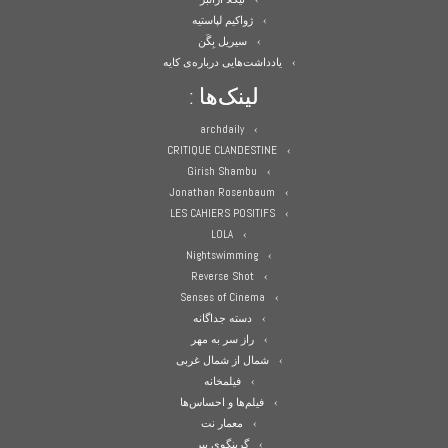
ژواکیم لپاستیه
سیریل بِگَن
یادداشت‌هایی درباره‌ی کایه
لینک‌ها :
archdaily
CRITIQUE CLANDESTINE
Girish Shambu
Jonathan Rosenbaum
LES CAHIERS POSITIFS
LOLA
Nightswimming
Reverse Shot
Senses of Cinema
دسته جداگانه
راز سر به مهر
شمال از شمال غربی
فیلمخانه
فیلم‌ها و احساس‌ها
معمار نت
گرینگوی پیر