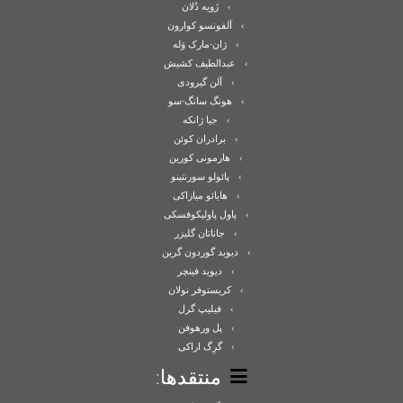
زَویه دُلان
آلفونسو کوارون
ژان-مارک وَله
عبدالطیف کشیش
آلن گیرودی
هونگ سانگ-سو
جیا ژانکه
برادران کوئن
هارمونی کورین
پائولو سورنتینو
هایائو میازاکی
پاول پاولیکوفسکی
جاناتان گلیزر
دیوید گوردون گرین
دیوید فینچر
کریستوفر نولان
فیلیپ گرل
پل ورهوفن
گرِگ اراکی
منتقدها: