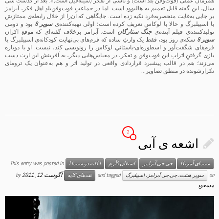
همزمان عملی (فوت‌وفن بلد است) و ناشی از تفکر (سینه‌فیل است)». بعد از گذشت سی
سال، این گفته قابل تعمیم به هالیوود است. اما در جماعتِ فوت‌وفن‌بلدِ اهل فکر، آبرامز
بر جایی به‌غایت منحصربه‌فرد تکیه زده است. جایگاهی که آن‌را از خلال رابطه‌ی ممتازش
با اسپیلبرگ و حالا با لوکاس تعریف کرده است؛ اولی تهیه‌کننده‌ی
سوپر 8
بود و دومی
تولیدکننده‌ی فیلم آینده‌ی
جنگ ستارگان
است. آبرامز برخلاف گفته‌ای که موقع اکران
سوپر 8
سکه‌ی روز بود، فقط یک وارثِ ساده که فرم‌های بی‌نهایت کودکانه‌ی اسپیلبرگ یا
فرم‌های شگفت‌آور و اسطوره‌ای-باستانیِ لوکاس را رونویسی کند، نیست. او با دوباره
بازی گرفتنِ اثراتِ این فوت‌وفن و تفکر، در مقیاس‌هایی دیگر، به آفرینش این ارث دست
می‌زند؛ هم در قالب پیشبرد قراردادی واقعی در تولید اثر و هم به‌عنوان یک ترومای
تکرارشونده در منطق تصاویر…
2
اشعه ی آبی
This entry was posted in
سینمای آمریکا
جی.جی آبرامز
استفان دُلُرم
ا کایه دو سینما ا
on
and tagged
آگوست 12, 2011
by
سوپر هشت، جی.جی آبرامز، اسپیلبرگ
نقدهای کایه
مسعود