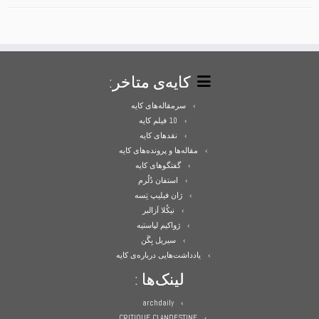
کایه‌ی متاخر:
سرمقاله‌های کایه
10 فیلم کایه
نقدهای کایه
مقاله‌ها و پرونده‌های کایه
گفتگوهای کایه
استفان دُلُرم
ژان فیلیپ تِسه
نیکُلا اَزالبر
ژواکیم لپاستیه
سیریل بِگَن
یادداشت‌هایی درباره‌ی کایه
لینک‌ها :
archdaily
CRITIQUE CLANDESTINE