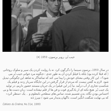
جیب بُر، روبر برِسون، 1959 (
+
)
در سال 1959، برِسون سینما را دگرگون کرد. نه با روایت کردن یک سیر و سلوک روحانی
( که قبلا کرده بود) بلکه با فیلمْ کردنِ آن به طور جدی: «چگونه مرد جوانی جیب بُر می
شود؟». این کار وقتی معنای خودش را پیدا می کند که تماشاگر به
شاهد
این
چگونگی
تبدیل
شود. لازم به گفتن نیست که مردم از قرار گرفتن در این جایگاه سرباز زدند و فیلم یک
شکستِ تجاری از آب درآمد. ما [در این فیلم] در یک جریان مستند حضور داریم، در تولید
یک جیب بُر. هیچ نکته ای از یادگیریِ فوت و فن ها از قلم نیفتاده است: زبانِ دست ها و بی
احساس بودنِ نگاه، بدنِ تقسیم شده، تماس های سطحیِ نامعلوم و … یک «منظرِ خُرد»
که بی نهایت شگفت انگیز است، ناگهان پدیدار می شود./ سِرژ دَنه
Cahiers du Cinéma
, No.314, 1980