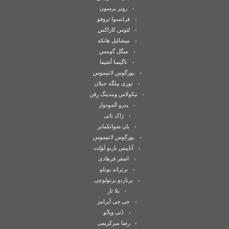
روبر برسون
فرانسوا تروفو
لئوس کاراکس
میشائیل هانکه
میگل گومس
ناگیسا اُشیما
یورگوس لانتیموس
نوری بیلگه جیلان
نیکولاس ویندینگ رِفن
پدرو آلمودوار
ژاک تاتی
یان شوانکمایر
یورگوس لانتیموس
آناییس باربو لَوَلِت
اصغر فرهادی
برتراند بونلو
برناردو برتولوچی
بلا تار
جی.جی آبرامز
دُنی ویانُو
رضا میرکریمی