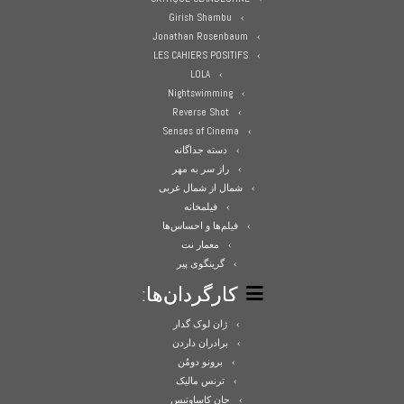
Girish Shambu
Jonathan Rosenbaum
LES CAHIERS POSITIFS
LOLA
Nightswimming
Reverse Shot
Senses of Cinema
دسته جداگانه
راز سر به مهر
شمال از شمال غربی
فیلمخانه
فیلم‌ها و احساس‌ها
معمار نت
گرینگوی پیر
کارگردان‌ها:
ژان لوک گدار
برادران داردن
برونو دومُن
ترنس مالیک
جان کاساوتیس