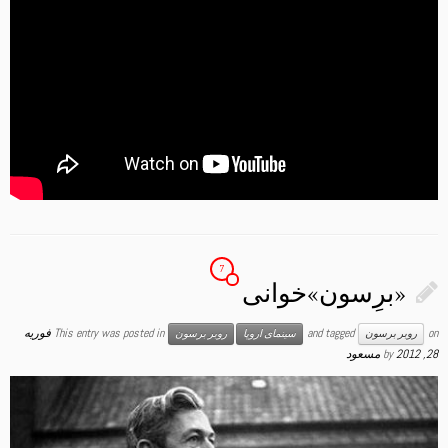
7
«برِسون»خوانی
on
and tagged
This entry was posted in
فوریه
روبر برسون
سینمای اروپا
روبر برسون
28, 2012
by
مسعود