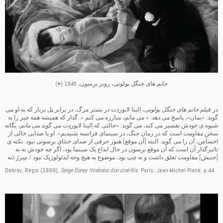
خانم های جنگل بولونی، روبر برِسون، 1945 (
+
)
در فیلم
خانم های جنگل بولونی
، اِلینا لابوردِت در بستر مرگ، در برابر پل برنار که به او می
گوید: «بمان»، پاسخ می دهد: « می مانم، مبارزه می کنم ». گدار که همیشه همه چیز را به
شیوه ی خودش تفسیر می کند، می گوید: «حالتی که اِلینا لابوردِت می گوید
می مانم
، یگانه
سخنِ مقاومت است که در زمان جنگ، در سینمای فرانسه شنیدیم». او با صدایی خالی از
احساس، آن را می گوید. البته [آن موقع] هنوز حرفی از صدای خنثایِ برِسونی نبود. نکته ی
تاثیرگذار آن است که آن موقع برِسون در حال ابداع یک سینما بود، اگر چه خودش نه به
[جنبش] مقاومت تعلق داشت و نه چپ بود، موضوع به هیچ وجه ایدئولوژیک نبود./ سِرژ دَنه
Debray, Régis (1999),
Serge Daney Itinéraire d’un ciné-fils.
Paris: Jean-Michel Place. p.44