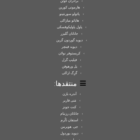
برادران کوئن
هارمونی کورین
پائولو سورنتینو
هایائو میازاکی
پاول پاولیکوفسکی
جاناتان گلیزر
دیوید گوردون گرین
دیوید فینچر
کریستوفر نولان
فیلیپ گرل
پل ورهوفن
گرِگ اراکی
منتقدها:
آندره بازن
مَنی فاربر
کنت جونز
جاناتان رزنبام
استفان دُلُرم
جی. هوبرمن
دیوید بوردول
رابین وود