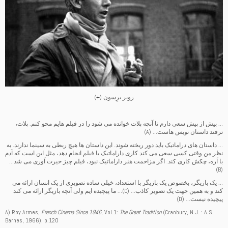
روبر برِسون (
+
)
… بیش از پیش سعی دارم تا آنچه پلات خوانده می شود را در فیلم هایم محو کنم. پلات،
ترفند داستان نویس هاست… (A)
… داستان های دراماتیک باید دور ریخته شوند. این داستان ها هیچ ربطی به سینما ندارند. به
نظر من وقتی کسی سعی می کند کاری داراماتیک با فیلم انجام دهد، مثل این است که آدم
با اَره، چکش کاری کند. اگر مزاحمت هنر داراماتیک نبود، فیلم چیز حیرت آوری می شد…
(B)
… یک بازیگر، بخصوص یک بازیگر با استعداد، خیلی ساده تصویری از یک انسان ارائه می
کند و به همین جهت یک تصویر کاذب… (C)… ما پیچیده ایم ولی آنچه بازیگر ارائه می کند
پیچیده نیست… (D)
A) Roy Armes,
French Cinema Since 1946
, Vol.1:
The Great Tradition
(Cranbury, N.J. : A.S.
Barnes, 1966), p.120