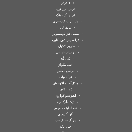
فالاردو
لارس فون تریه
لی چانگ-دونگ
مارتین اسکورسیزی
مایک لی
میشل هازاناویسیوس
فرانسیس فورد کاپولا
شارون لاکهارت
برادران تاویانی
دُنی کُته
جف نیکولز
یوناس مکاس
نوآ بامباک
میکل‌آنجلو آنتونیونی
زَویه دُلان
آلفونسو کوارون
ژان-مارک وَله
عبدالطیف کشیش
آلن گیرودی
هونگ سانگ-سو
جیا ژانکه