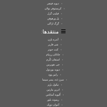
دیوید فینچر
کریستوفر نولان
فیلیپ گرل
پل ورهوفن
گرِگ اراکی
منتقدها:
آندره بازن
مَنی فاربر
کنت جونز
جاناتان رزنبام
استفان دُلُرم
جی. هوبرمن
دیوید بوردول
رابین وود
سرژ دَنه، پسر سینما
نیکول برُنِز
ادرین مارتین
اُلیویه آسایاس
ریموند بلور
آنتوان دوبِک