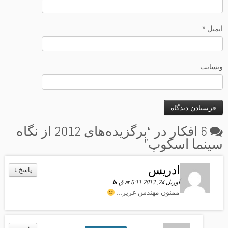
ایمیل
*
وبسایت
6 ‎افکار در “
برگزیده‌های 2012 از نگاه
سینما اسکوپ
”
ادریس
↓
آوریل 24, 2013 at 6:11 ق.ظ
ممنون مهندس عریز…