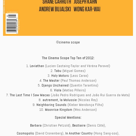
©
cinema scope
The Cinema Scope Top Ten of 2012:
1.
Leviathan
(Lucien Castaing-Taylor and Véréna Paravel)
2.
Tabu
(Miguel Gomes)
3.
Holy Motors
(Leos Carax)
4.
The Master
(Paul Thomas Anderson)
5.
Django Unchained
(Quentin Tarantino)
6.
Viola
(Matías Piñeiro)
7.
The Last Time I Saw Macao
(João Pedro Rodrigues and João Rui Guerra da Mata)
8.
autrement, la Molussie
(Nicolas Rey)
9.
Neighboring Sounds
(Kleber Mendonça Filho)
10.
Moonrise Kingdom
(Wes Anderson)
Special Mentions:
Barbara
(Christian Petzold),
Bestiaire
(Denis Côté),
Cosmopolis
(David Cronenberg),
In Another Country
(Hong Sang-soo),