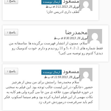
مسعود
↓
آوریل 25, 2013 at 3:11 ب.ظ
لطف داری ادریس خان!
محمدرضا
↓
آوریل 26, 2013 at 8:30 ب.ظ
سلام، ممنون از انتشار فهرست برگزیده ها. متاسفانه من
فقط شماره های 2، 3، 4 ،5 و 10 رو دیدم و دارم. خودت کدومیک رو
دیدی؟ کدوم رو توصیه می کنی؟
مسعود
↓
آوریل 28, 2013 at 11:59 ب.ظ
سلام محمدرضا. راستش برای من بیش از هرچیز
حضور «جانگو» در این لیست جالب توجه بود. این فیلم به سختی
در حوزه فیلمهای مورد علاقه ی من جا می گیره ولی هم کایه به
نکات مهمی از این فیلم اشاره کرده بود و هم سینما اسکوپ. فکر
کنم باید سرفرصت درموردش حرف زد.