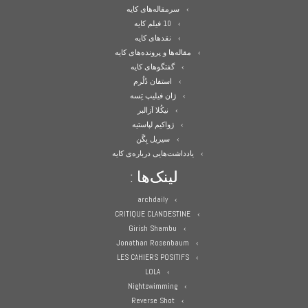
سرمقاله‌های کایه
10 فیلم کایه
نقدهای کایه
مقاله‌ها و پرونده‌های کایه
گفتگوهای کایه
استفان دُلُرم
ژان فیلیپ تِسه
نیکُلا اَزالبر
ژواکیم لپاستیه
سیریل بِگَن
یادداشت‌هایی درباره‌ی کایه
لینک‌ها :
archdaily
CRITIQUE CLANDESTINE
Girish Shambu
Jonathan Rosenbaum
LES CAHIERS POSITIFS
LOLA
Nightswimming
Reverse Shot