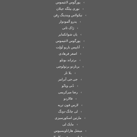
یورگوس لانتیموس
نوری بیلگه جیلان
نیکولاس ویندینگ رِفن
پدرو آلمودوار
ژاک تاتی
یان شوانکمایر
یورگوس لانتیموس
آناییس باربو لَوَلِت
اصغر فرهادی
برتراند بونلو
برناردو برتولوچی
بلا تار
جی.جی آبرامز
دُنی ویانُو
رضا میرکریمی
فالاردو
لارس فون تریه
لی چانگ-دونگ
مارتین اسکورسیزی
مایک لی
میشل هازاناویسیوس