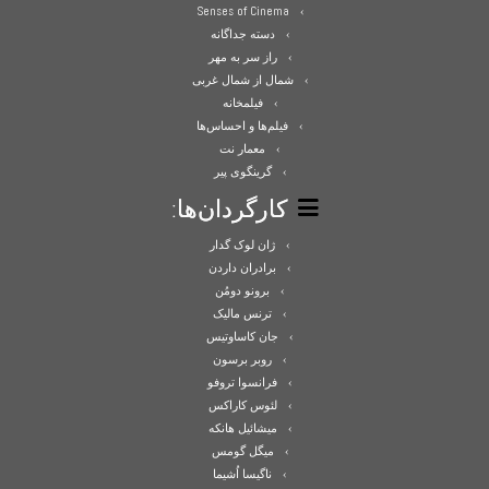
Senses of Cinema
دسته جداگانه
راز سر به مهر
شمال از شمال غربی
فیلمخانه
فیلم‌ها و احساس‌ها
معمار نت
گرینگوی پیر
کارگردان‌ها:
ژان لوک گدار
برادران داردن
برونو دومُن
ترنس مالیک
جان کاساوتیس
روبر برسون
فرانسوا تروفو
لئوس کاراکس
میشائیل هانکه
میگل گومس
ناگیسا اُشیما