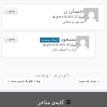
احسان ن
↓
آوریل 27, 2013 at 4:25 ق.ظ
مم نون و سپاس
مسعود
↓
آوریل 29, 2013 at 12:01 ق.ظ
ارادت احسان جان.
→
سزار باید بمیرد
ویک + فلو یک خرس دیدند
←
کایه‌ی متاخر: