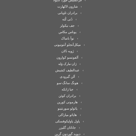
فرانسیس فورد کاپولا
شارون لاکهارت
برادران تاویانی
دُنی کُته
جف نیکولز
یوناس مکاس
نوآ بامباک
میکل‌آنجلو آنتونیونی
زَویه دُلان
آلفونسو کوارون
ژان-مارک وَله
عبدالطیف کشیش
آلن گیرودی
هونگ سانگ-سو
جیا ژانکه
برادران کوئن
هارمونی کورین
پائولو سورنتینو
هایائو میازاکی
پاول پاولیکوفسکی
جاناتان گلیزر
دیوید گوردون گرین