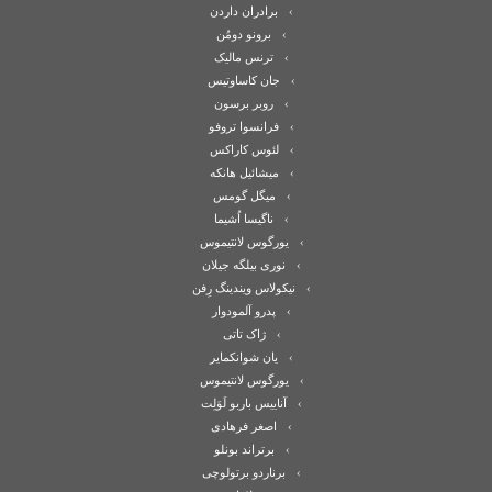
برادران داردن
برونو دومُن
ترنس مالیک
جان کاساوتیس
روبر برسون
فرانسوا تروفو
لئوس کاراکس
میشائیل هانکه
میگل گومس
ناگیسا اُشیما
یورگوس لانتیموس
نوری بیلگه جیلان
نیکولاس ویندینگ رِفن
پدرو آلمودوار
ژاک تاتی
یان شوانکمایر
یورگوس لانتیموس
آناییس باربو لَوَلِت
اصغر فرهادی
برتراند بونلو
برناردو برتولوچی