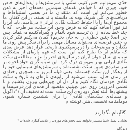
حدّی می‌توانیم حس کنیم. سنّتی با سرمشق‌ها و ایده‌آل‌های خاص
خود. چیزی که با خواندن نقدهای سینماییِ دهه‌های اخیر به ذهن
خطور می‌کند این است که منتقدان ما در بعضی استنباط‌ها و
دریافت‌های کلّی شریک بوده‌اند، دانسته یا ندانسته. در این گفتار، ما
مجموع آن‌ها را با احتیاط «سنّت نقّادی ایرانی» می‌نامیم. باید این‌را
نیز فورا اضافه کنیم که به فرض وجود این سنّت، هر طرحی که با
چند خط ساده از آن ترسیم شود ناتمام و گمراه‌کننده می‌نماید. پس
چرا اصلا چنین خطری را به جان بخریم؟ گمان می‌کنم فکر کردن
به چنین فرضیه‌ای می‌تواند مسائل مهمی را برای تفکّر پیش روی ما
بگذارد و موضوعات را در پرسپکتیوی تاریخی قرار دهد. فرض بعدی
که مایلم این‌جا طرح کنم این است که فهم پاره‌ای از مشکلات
سینمای نسل جوان ایران در سال‌های اخیر را نیز با مطالعه‌ی سنّت
نقّادی ایرانی بهتر می‌توان درک کرد. این سینماگران خواه‌ناخواه بر
سر سفره‌ی همین سنّت نشسته‌اند و سرمشق‌های سینمایی خود را
از رهگذر این سنّت جُسته‌اند. یعنی فیلم امروز ما، همچون رخدادی
در زمان حال، سبب می‌شود از زاویه‌ی تازه‌ای به تاریخ و سنّت
نقّادی خودمان نگاه کنیم و از دل آن چیزهایی بیرون بکشیم و با
نظمی امروزین روی میز بچینیم. مقصود از همه‌ی این فرضیه‌ها و
پیشنهادها البته تفکّرِ دوباره‌ی این سنّت است نه تخفیف آن / “داگویل
و مسأله‌ی سنّت‌های نقّادی” را برای ششمین شماره شیوه،
دوماهنامه تخصصی هنر، نوشته‌ام.
نشانی ایمیل شما منتشر نخواهد شد.
بخش‌های موردنیاز علامت‌گذاری شده‌اند
*
دیدگاه