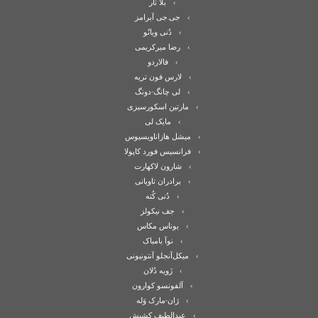
بلا تار
جی.جی آبرامز
دُنی ویانُو
رضا میرکریمی
فالاردو
لارس فون تریه
لی چانگ-دونگ
مارتین اسکورسیزی
مایک لی
میشل هازاناویسیوس
فرانسیس فورد کاپولا
شارون لاکهارت
برادران تاویانی
دُنی کُته
جف نیکولز
یوناس مکاس
نوآ بامباک
میکل‌آنجلو آنتونیونی
زَویه دُلان
آلفونسو کوارون
ژان-مارک وَله
عبدالطیف کشیش