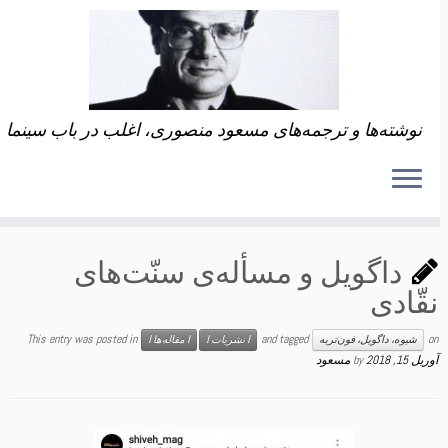
نوشته‌ها و ترجمه‌های مسعود منصوری، اغلب در باب سینما
داگویل و مسأله‌ی سنّت‌های
نقّادی
This entry was posted in
and tagged
on
شیوه، داگویل، فون‌تریه
ا نشریات ا
ا مقاله‌ها ا
آوریل 15, 2018
by
مسعود