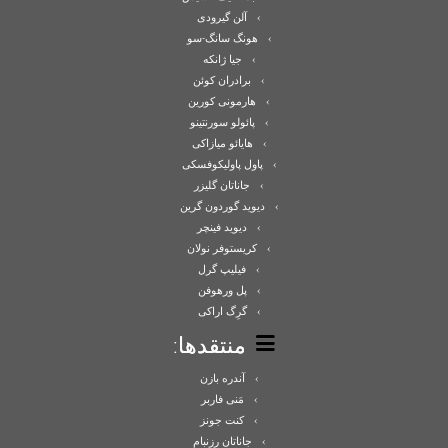
آلن گیرودی
هونگ سانگ-سو
جیا ژانکه
برادران کوئن
هارمونی کورین
پائولو سورنتینو
هایائو میازاکی
پاول پاولیکوفسکی
جاناتان گلیزر
دیوید گوردون گرین
دیوید فینچر
کریستوفر نولان
فیلیپ گرل
پل ورهوفن
گرِگ اراکی
منتقدها:
آندره بازن
مَنی فاربر
کنت جونز
جاناتان رزنبام