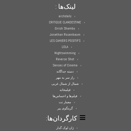
لینک‌ها :
archdaily
CRITIQUE CLANDESTINE
Girish Shambu
Jonathan Rosenbaum
LES CAHIERS POSITIFS
LOLA
Nightswimming
Reverse Shot
Senses of Cinema
دسته جداگانه
راز سر به مهر
شمال از شمال غربی
فیلمخانه
فیلم‌ها و احساس‌ها
معمار نت
گرینگوی پیر
کارگردان‌ها:
ژان لوک گدار