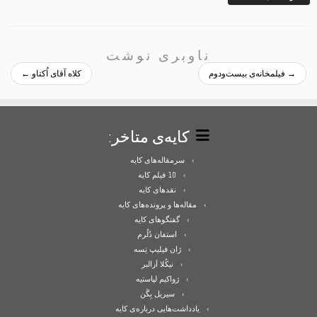
→
فیلمخانه‌ی بیست‌ودوم
کلاه آقای اُکتاو
←
کایه‌ی متاخر:
سرمقاله‌های کایه
10 فیلم کایه
نقدهای کایه
مقاله‌ها و پرونده‌های کایه
گفتگوهای کایه
استفان دُلُرم
ژان فیلیپ تِسه
نیکُلا اَزالبر
ژواکیم لپاستیه
سیریل بِگَن
یادداشت‌هایی درباره‌ی کایه