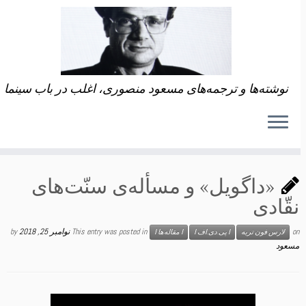
نوشته‌ها و ترجمه‌های مسعود منصوری، اغلب در باب سینما
«داگویل» و مسأله‌ی سنّت‌های
نقّادی
on
This entry was posted in
نوامبر 25, 2018
by
لارس فون تریه
ا پی.دی.اف‌ ا
ا مقاله‌ها ا
مسعود