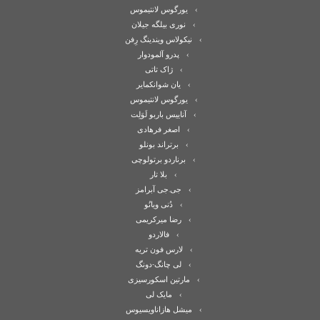
یورگوس لانتیموس
نوری بیلگه جیلان
نیکولاس ویندینگ رِفن
پدرو آلمودوار
ژاک تاتی
یان شوانکمایر
یورگوس لانتیموس
آناییس باربو لَوَلِت
اصغر فرهادی
برتراند بونلو
برناردو برتولوچی
بلا تار
جی.جی آبرامز
دُنی ویانُو
رضا میرکریمی
فالاردو
لارس فون تریه
لی چانگ-دونگ
مارتین اسکورسیزی
مایک لی
میشل هازاناویسیوس