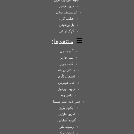
دیوید فینچر
کریستوفر نولان
فیلیپ گرل
پل ورهوفن
گرِگ اراکی
منتقدها:
آندره بازن
مَنی فاربر
کنت جونز
جاناتان رزنبام
استفان دُلُرم
جی. هوبرمن
دیوید بوردول
رابین وود
سرژ دَنه، پسر سینما
نیکول برُنِز
ادرین مارتین
اُلیویه آسایاس
ریموند بلور
آنتوان دوبِک