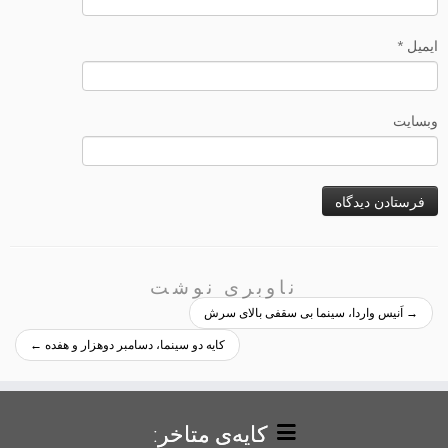
ایمیل
*
وبسایت
→
اَنیس واردا، سینما بی سقفی بالای سرش
کایه دو سینما، دسامبر دوهزار و هفده
←
کایه‌ی متاخر: