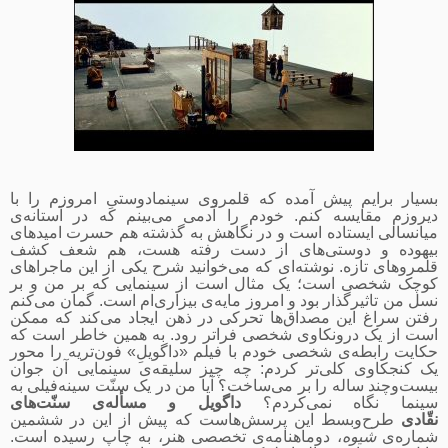
بسیار برایم پیش آمده که قلمروی سینمادوستیِ امروزم را با
دیروزم مقایسه کنم. خودم را آدمی می‌بینم که در آستانه‌ی
میانسالی ایستاده است و در نگاهش به گذشته هم حسرت امیدهای
بیهوده و دوستی‌های از دست رفته هست، هم شعف کشف
قلمروهای تازه. نوشته‌ای که می‌خوانید شرح یکی از این ماجراهای
کوچک شخصی است؛ یک مثال است از سینمایی که بر من و بر
نسل من تاثیرگذار بود و امروز مایه‌ی بیزاری‌ام است. گمان می‌کنم
رفتن سراغ این مصداق‌ها تحرکی در ذهن ایجاد می‌کند که ممکن
است از یک درونکاوی شخصی فراتر رود. به همین خاطر است که
حکایت رابطه‌ی شخصی خودم با فیلم «داگویلِ» فون‌تریه را محور
یک کنجکاوی کلی‌تر کردم: چه چیز سلیقه‌ی سینمایی آن جوان
بیست‌وچند ساله را بر می‌ساخت؟ آیا من در یک سنّت سینه‌فیلی به
سینما نگاه نمی‌کردم؟
داگویل و مسأله‌ی سنّت‌های
نقّادی
طرح‌وبسط این پرسش‌هاست که پیش از این در ششمین
شماره‌ی
شیوه
، دوماهنامه‌ی تخصصی هنر، به چاپ رسیده است.