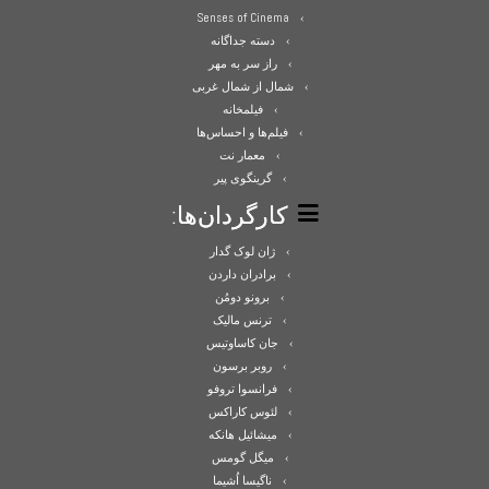
Senses of Cinema
دسته جداگانه
راز سر به مهر
شمال از شمال غربی
فیلمخانه
فیلم‌ها و احساس‌ها
معمار نت
گرینگوی پیر
کارگردان‌ها:
ژان لوک گدار
برادران داردن
برونو دومُن
ترنس مالیک
جان کاساوتیس
روبر برسون
فرانسوا تروفو
لئوس کاراکس
میشائیل هانکه
میگل گومس
ناگیسا اُشیما