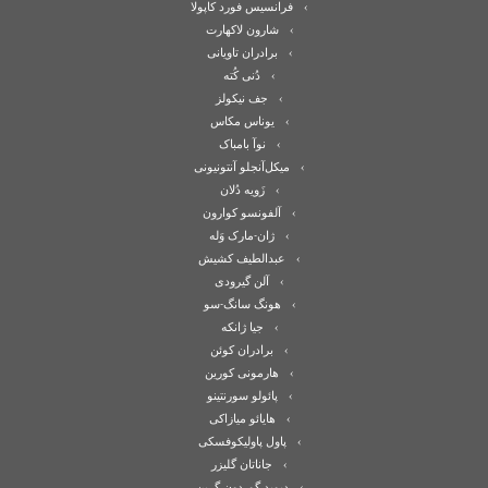
فرانسیس فورد کاپولا
شارون لاکهارت
برادران تاویانی
دُنی کُته
جف نیکولز
یوناس مکاس
نوآ بامباک
میکل‌آنجلو آنتونیونی
زَویه دُلان
آلفونسو کوارون
ژان-مارک وَله
عبدالطیف کشیش
آلن گیرودی
هونگ سانگ-سو
جیا ژانکه
برادران کوئن
هارمونی کورین
پائولو سورنتینو
هایائو میازاکی
پاول پاولیکوفسکی
جاناتان گلیزر
دیوید گوردون گرین