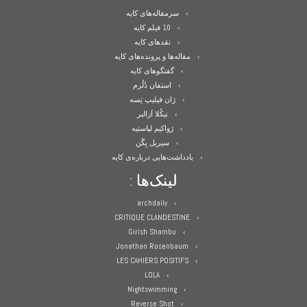
سرمقاله‌های کایه
10 فیلم کایه
نقدهای کایه
مقاله‌ها و پرونده‌های کایه
گفتگوهای کایه
استفان دُلُرم
ژان فیلیپ تِسه
نیکُلا اَزالبر
ژواکیم لپاستیه
سیریل بِگَن
یادداشت‌هایی درباره‌ی کایه
لینک‌ها :
archdaily
CRITIQUE CLANDESTINE
Girish Shambu
Jonathan Rosenbaum
LES CAHIERS POSITIFS
LOLA
Nightswimming
Reverse Shot