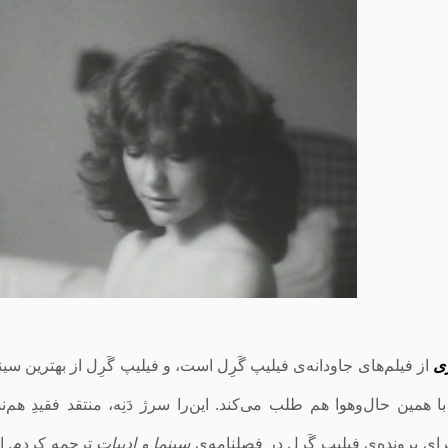
ی
از فیلم‌های جاودانه‌ی فیلیپ گَرِل است، و فیلیپ گَرِل از بهترین
با همین حال‌وهوا هم طلب می‌کند. این‌را سرژ دَنِه، منتقد فقیدِ هم‌
رای پرونده‌ی فیلیپ گَرِل در فصلنامه‌ی
سینما و ادبیات
ترجمه کردم. ا