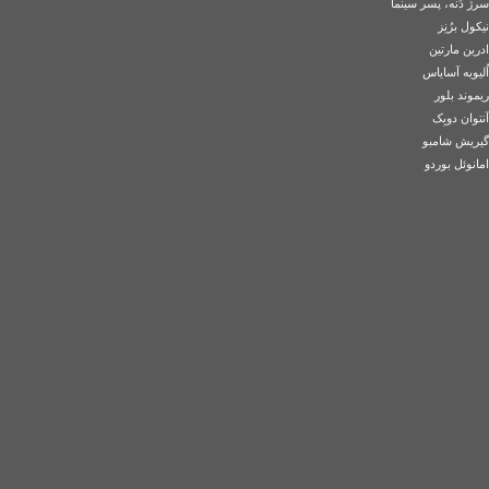
سرژ دَنه، پسر سینما
نیکول برُنِز
ادرین مارتین
اُلیویه آسایاس
ریموند بلور
آنتوان دوبِک
گیریش شامبو
امانوئل بوردو