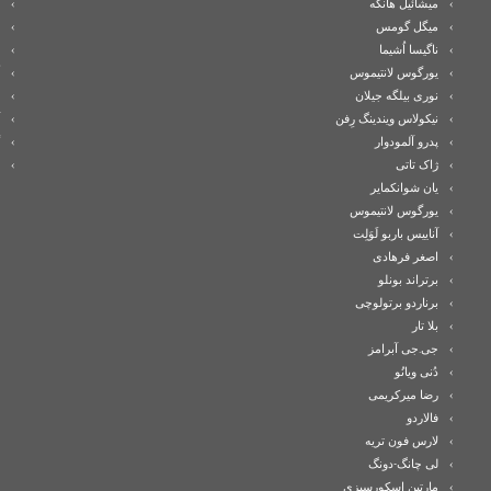
میشائیل هانکه
میگل گومس
ناگیسا اُشیما
یورگوس لانتیموس
نوری بیلگه جیلان
نیکولاس ویندینگ رِفن
پدرو آلمودوار
ژاک تاتی
یان شوانکمایر
یورگوس لانتیموس
آناییس باربو لَوَلِت
اصغر فرهادی
برتراند بونلو
برناردو برتولوچی
بلا تار
جی.جی آبرامز
دُنی ویانُو
رضا میرکریمی
فالاردو
لارس فون تریه
لی چانگ-دونگ
مارتین اسکورسیزی