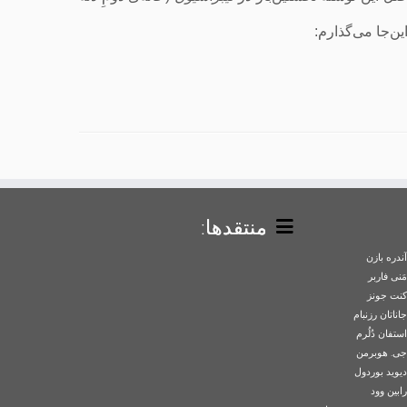
منتقدها:
آندره بازن
مَنی فاربر
کنت جونز
جاناتان رزنبام
استفان دُلُرم
جی. هوبرمن
دیوید بوردول
رابین وود