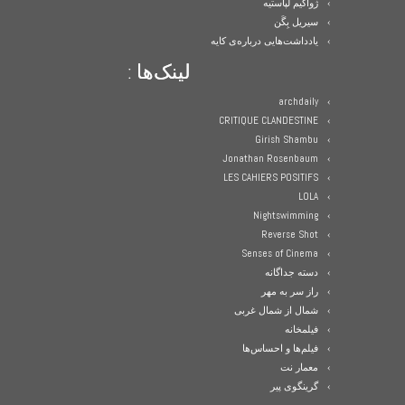
ژواکیم لپاستیه
سیریل بِگَن
یادداشت‌هایی درباره‌ی کایه
لینک‌ها :
archdaily
CRITIQUE CLANDESTINE
Girish Shambu
Jonathan Rosenbaum
LES CAHIERS POSITIFS
LOLA
Nightswimming
Reverse Shot
Senses of Cinema
دسته جداگانه
راز سر به مهر
شمال از شمال غربی
فیلمخانه
فیلم‌ها و احساس‌ها
معمار نت
گرینگوی پیر