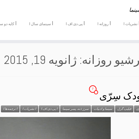
ینما
ا
ا
ا
ا
نشریات ا
روزانه ا
پی.دی.اف‌ ا
سینمای سال ا
کایه دو سی
ژانویه 19, 2015
7
دک سِرّی
n
ی
فیلیپ گرل
سینما و ادبیات
سرژ دَنه، پسر سینما
ا پی.دی.اف‌ ا
ا نشریات ا
ا ترجمه‌ها ا