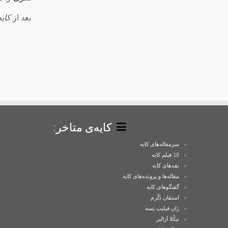
بعد از
کای
کایه‌ی متاخر:
سرمقاله‌های کایه
10 فیلم کایه
نقدهای کایه
مقاله‌ها و پرونده‌های کایه
گفتگوهای کایه
استفان دُلُرم
ژان فیلیپ تِسه
نیکُلا اَزالبر