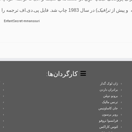
ه
و پیش از
ترافیک
) در سال 1983 چاپ شد. فایل پی.دی.اف ترجمه را این‌جا می‌گذارم:
EnfantSecret-mmansouri
کارگردان‌ها:
ژان لوک گدار
برادران داردن
برونو دومُن
ترنس مالیک
جان کاساوتیس
روبر برسون
فرانسوا تروفو
لئوس کاراکس