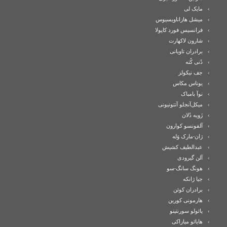
مایک لی
میشل هازاناویسیوس
فرانسیس فورد کاپولا
شارون لاکهارت
برادران تاویانی
دُنی کُته
جف نیکولز
یوناس مکاس
نوآ بامباک
میکل‌آنجلو آنتونیونی
زَویه دُلان
آلفونسو کوارون
ژان-مارک وَله
عبدالطیف کشیش
آلن گیرودی
هونگ سانگ-سو
جیا ژانکه
برادران کوئن
هارمونی کورین
پائولو سورنتینو
هایائو میازاکی