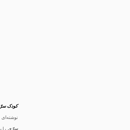
کودک سرّ
نوشته‌ای 
سرّی
را ب